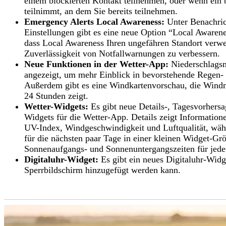
einem blockierten Kontakt teilnehmen, oder wenn ein 
teilnimmt, an dem Sie bereits teilnehmen.
Emergency Alerts Local Awareness:
Unter Benachric
Einstellungen gibt es eine neue Option “Local Awarenes
dass Local Awareness Ihren ungefähren Standort verwe
Zuverlässigkeit von Notfallwarnungen zu verbessern.
Neue Funktionen in der Wetter-App:
Niederschlagsm
angezeigt, um mehr Einblick in bevorstehende Regen
Außerdem gibt es eine Windkartenvorschau, die Windm
24 Stunden zeigt.
Wetter-Widgets:
Es gibt neue Details-, Tagesvorher
Widgets für die Wetter-App. Details zeigt Information
UV-Index, Windgeschwindigkeit und Luftqualität, wäh
für die nächsten paar Tage in einer kleinen Widget-Größ
Sonnenaufgangs- und Sonnenuntergangszeiten für jede
Digitaluhr-Widget:
Es gibt ein neues Digitaluhr-Wid
Sperrbildschirm hinzugefügt werden kann.