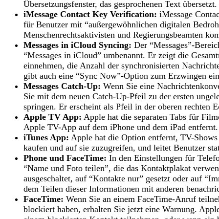
Übersetzungsfenster, das gesprochenen Text übersetzt.
iMessage Contact Key Verification:
iMessage Contact 
für Benutzer mit “außergewöhnlichen digitalen Bedroh
Menschenrechtsaktivisten und Regierungsbeamten konzi
Messages in iCloud Syncing:
Der “Messages”-Bereich 
“Messages in iCloud” umbenannt. Er zeigt die Gesamt
einnehmen, die Anzahl der synchronisierten Nachrichte
gibt auch eine “Sync Now”-Option zum Erzwingen eine
Messages Catch-Up:
Wenn Sie eine Nachrichtenkonver
Sie mit dem neuen Catch-Up-Pfeil zu der ersten ungel
springen. Er erscheint als Pfeil in der oberen rechten 
Apple TV App:
Apple hat die separaten Tabs für Fil
Apple TV-App auf dem iPhone und dem iPad entfernt.
iTunes App:
Apple hat die Option entfernt, TV-Shows
kaufen und auf sie zuzugreifen, und leitet Benutzer st
Phone und FaceTime:
In den Einstellungen für Telef
“Name und Foto teilen”, die das Kontaktplakat verwe
ausgeschaltet, auf “Kontakte nur” gesetzt oder auf “I
dem Teilen dieser Informationen mit anderen benachric
FaceTime:
Wenn Sie an einem FaceTime-Anruf teilneh
blockiert haben, erhalten Sie jetzt eine Warnung. App