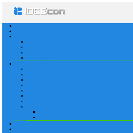
Startseite
Lösungen
Apple
Apps
iPhone
iPad
Apple Watch
Social
Facebook
Whatsapp
Snapchat
Instagram
Tumblr
WordPress
Google+
Spiele
Tricks & Cheats
Browsergames
Forum
Merkliste