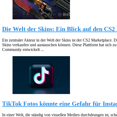
Die Welt der Skins: Ein Blick auf den CS
Ein zentraler Akteur in der Welt der Skins ist der CS2 Marketplace. De
Skins verkaufen und austauschen können. Diese Plattform hat sich zu
Community entwickelt ...
TikTok Fotos könnte eine Gefahr für Ins
In einer Welt, die ständig von visuellen Medien durchdrungen ist, sc