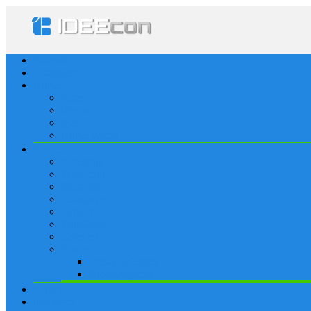
Startseite
Lösungen
Apple
Apps
iPhone
iPad
Apple Watch
Social
Facebook
Whatsapp
Snapchat
Instagram
Tumblr
WordPress
Google+
Spiele
Tricks & Cheats
Browsergames
Forum
Merkliste