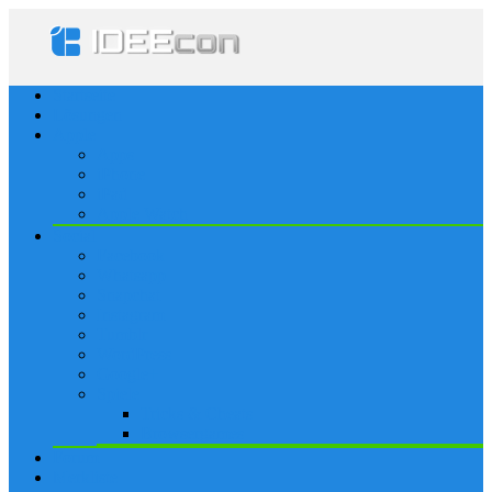
Startseite
Lösungen
Apple
Apps
iPhone
iPad
Apple Watch
Social
Facebook
Whatsapp
Snapchat
Instagram
Tumblr
WordPress
Google+
Spiele
Tricks & Cheats
Browsergames
Forum
Merkliste