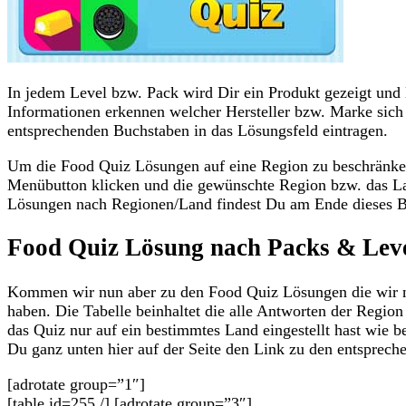
In jedem Level bzw. Pack wird Dir ein Produkt gezeigt und
Informationen erkennen welcher Hersteller bzw. Marke sich 
entsprechenden Buchstaben in das Lösungsfeld eintragen.
Um die Food Quiz Lösungen auf eine Region zu beschränke
Menübutton klicken und die gewünschte Region bzw. das La
Lösungen nach Regionen/Land findest Du am Ende dieses B
Food Quiz Lösung nach Packs & Lev
Kommen wir nun aber zu den Food Quiz Lösungen die wir n
haben. Die Tabelle beinhaltet die alle Antworten der Reg
das Quiz nur auf ein bestimmtes Land eingestellt hast wie b
Du ganz unten hier auf der Seite den Link zu den entsprec
[adrotate group=”1″]
[table id=255 /] [adrotate group=”3″]