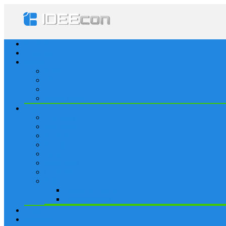
Startseite
Lösungen
Apple
Apps
iPhone
iPad
Apple Watch
Social
Facebook
Whatsapp
Snapchat
Instagram
Tumblr
WordPress
Google+
Spiele
Tricks & Cheats
Browsergames
Forum
Merkliste