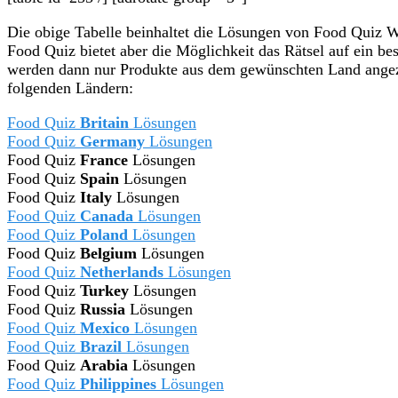
Die obige Tabelle beinhaltet die Lösungen von Food Quiz
Food Quiz bietet aber die Möglichkeit das Rätsel auf ein b
werden dann nur Produkte aus dem gewünschten Land angez
folgenden Ländern:
Food Quiz
Britain
Lösungen
Food Quiz
Germany
Lösungen
Food Quiz
France
Lösungen
Food Quiz
Spain
Lösungen
Food Quiz
Italy
Lösungen
Food Quiz
Canada
Lösungen
Food Quiz
Poland
Lösungen
Food Quiz
Belgium
Lösungen
Food Quiz
Netherlands
Lösungen
Food Quiz
Turkey
Lösungen
Food Quiz
Russia
Lösungen
Food Quiz
Mexico
Lösungen
Food Quiz
Brazil
Lösungen
Food Quiz
Arabia
Lösungen
Food Quiz
Philippines
Lösungen