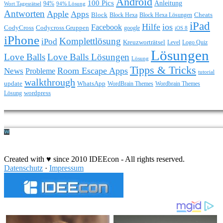
Android
100 Pics
Anleitung
Wort Tagesrätsel
94%
94% Lösung
Antworten
Apple
Apps
Block
Block Hexa
Block Hexa Lösungen
Cheats
iPad
Hilfe
ios
Facebook
CodyCross
Codycross Gruppen
google
iOS 8
iPhone
Komplettlösung
iPod
Kreuzworträtsel
Level
Logo Quiz
Lösungen
Love Balls
Love Balls Lösungen
Lösung
Tipps & Tricks
Room Escape Apps
News
Probleme
tutorial
walkthrough
update
WhatsApp
WordBrain Themes
Wordbrain Themes
wordpress
Lösung
Durchführung eines IT Projekts
Created with ♥ since 2010 IDEEcon - All rights reserved.
Datenschutz
·
Impressum