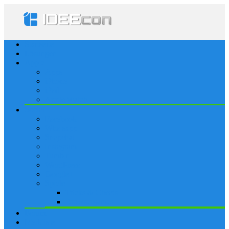
Startseite
Lösungen
Apple
Apps
iPhone
iPad
Apple Watch
Social
Facebook
Whatsapp
Snapchat
Instagram
Tumblr
WordPress
Google+
Spiele
Tricks & Cheats
Browsergames
Forum
Merkliste