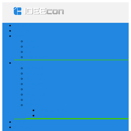
Startseite
Lösungen
Apple
Apps
iPhone
iPad
Apple Watch
Social
Facebook
Whatsapp
Snapchat
Instagram
Tumblr
WordPress
Google+
Spiele
Tricks & Cheats
Browsergames
Forum
Merkliste