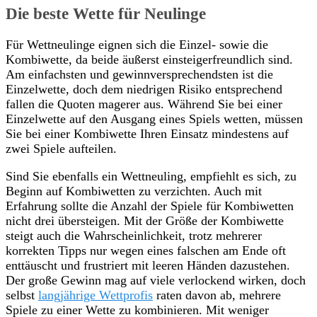
Die beste Wette für Neulinge
Für Wettneulinge eignen sich die Einzel- sowie die
Kombiwette, da beide äußerst einsteigerfreundlich sind.
Am einfachsten und gewinnversprechendsten ist die
Einzelwette, doch dem niedrigen Risiko entsprechend
fallen die Quoten magerer aus. Während Sie bei einer
Einzelwette auf den Ausgang eines Spiels wetten, müssen
Sie bei einer Kombiwette Ihren Einsatz mindestens auf
zwei Spiele aufteilen.
Sind Sie ebenfalls ein Wettneuling, empfiehlt es sich, zu
Beginn auf Kombiwetten zu verzichten. Auch mit
Erfahrung sollte die Anzahl der Spiele für Kombiwetten
nicht drei übersteigen. Mit der Größe der Kombiwette
steigt auch die Wahrscheinlichkeit, trotz mehrerer
korrekten Tipps nur wegen eines falschen am Ende oft
enttäuscht und frustriert mit leeren Händen dazustehen.
Der große Gewinn mag auf viele verlockend wirken, doch
selbst
langjährige Wettprofis
raten davon ab, mehrere
Spiele zu einer Wette zu kombinieren. Mit weniger