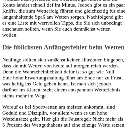
Konto landet schnell tief im Minus. Jedoch gibt es ein paar
Kniffe, die zum Wetterfolg führen und gleichzeitig für eine
langanhaltende Spaß am Wetten sorgen. Nachfolgend gibt
es eine Liste mit wertvollen Tipps, die Sie sich unbedingt
anschauen sollten, wenn Sie auch demnächst wetten
wollen.
Die üblichsten Anfängerfehler beim Wetten
Neulinge sollten sich zunächst keinen Illusionen hingeben,
dass sie mit Wetten von heute auf morgen reich werden.
Denn die Wahrscheinlichkeit dafür ist so gut wie Null.
Eine hohe Erwartungshaltung führt am Ende nur zu Frust,
was heftig ins Geld gehen kann. Ist man sich jedoch
darüber im Klaren, steht einem entspannten Wetterlebnis
nichts mehr im Wege.
Worauf es bei Sportwetten am meisten ankommt, sind
Geduld und Disziplin, vor allem wenn es um hohe
Wetteinsätze geht. Hier gilt die Faustregel: Nicht mehr als
5 Prozent des Wettguthabens auf eine einzige Wette setzen.