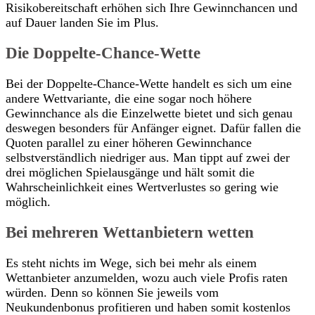
Risikobereitschaft erhöhen sich Ihre Gewinnchancen und
auf Dauer landen Sie im Plus.
Die Doppelte-Chance-Wette
Bei der Doppelte-Chance-Wette handelt es sich um eine
andere Wettvariante, die eine sogar noch höhere
Gewinnchance als die Einzelwette bietet und sich genau
deswegen besonders für Anfänger eignet. Dafür fallen die
Quoten parallel zu einer höheren Gewinnchance
selbstverständlich niedriger aus. Man tippt auf zwei der
drei möglichen Spielausgänge und hält somit die
Wahrscheinlichkeit eines Wertverlustes so gering wie
möglich.
Bei mehreren Wettanbietern wetten
Es steht nichts im Wege, sich bei mehr als einem
Wettanbieter anzumelden, wozu auch viele Profis raten
würden. Denn so können Sie jeweils vom
Neukundenbonus profitieren und haben somit kostenlos