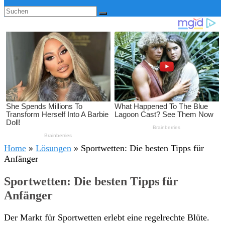
Home
»
Lösungen
»
Sportwetten: Die besten Tipps für
Anfänger
Sportwetten: Die besten Tipps für
Anfänger
Der Markt für Sportwetten erlebt eine regelrechte Blüte.