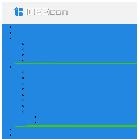
Startseite
Lösungen
Apple
Apps
iPhone
iPad
Apple Watch
Social
Facebook
Whatsapp
Snapchat
Instagram
Tumblr
WordPress
Google+
Spiele
Tricks & Cheats
Browsergames
Forum
Merkliste