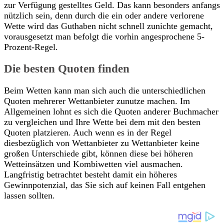
zur Verfügung gestelltes Geld. Das kann besonders anfangs
nützlich sein, denn durch die ein oder andere verlorene
Wette wird das Guthaben nicht schnell zunichte gemacht,
vorausgesetzt man befolgt die vorhin angesprochene 5-
Prozent-Regel.
Die besten Quoten finden
Beim Wetten kann man sich auch die unterschiedlichen
Quoten mehrerer Wettanbieter zunutze machen. Im
Allgemeinen lohnt es sich die Quoten anderer Buchmacher
zu vergleichen und Ihre Wette bei dem mit den besten
Quoten platzieren. Auch wenn es in der Regel
diesbezüglich von Wettanbieter zu Wettanbieter keine
großen Unterschiede gibt, können diese bei höheren
Wetteinsätzen und Kombiwetten viel ausmachen.
Langfristig betrachtet besteht damit ein höheres
Gewinnpotenzial, das Sie sich auf keinen Fall entgehen
lassen sollten.