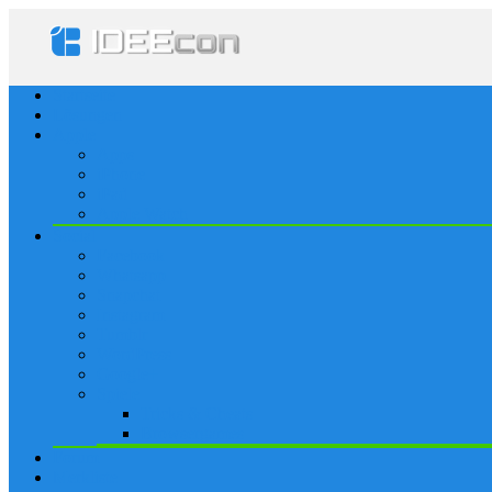
Startseite
Lösungen
Apple
Apps
iPhone
iPad
Apple Watch
Social
Facebook
Whatsapp
Snapchat
Instagram
Tumblr
WordPress
Google+
Spiele
Tricks & Cheats
Browsergames
Forum
Merkliste