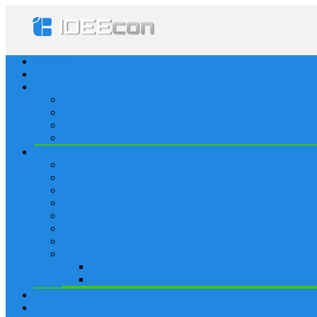
Startseite
Lösungen
Apple
Apps
iPhone
iPad
Apple Watch
Social
Facebook
Whatsapp
Snapchat
Instagram
Tumblr
WordPress
Google+
Spiele
Tricks & Cheats
Browsergames
Forum
Merkliste