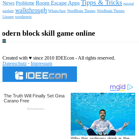
Tipps & Tricks
Room Escape Apps
News
Probleme
tutorial
walkthrough
update
WhatsApp
WordBrain Themes
Wordbrain Themes
wordpress
Lösung
Durchführung eines IT Projekts
Created with ♥ since 2010 IDEEcon - All rights reserved.
Datenschutz
·
Impressum