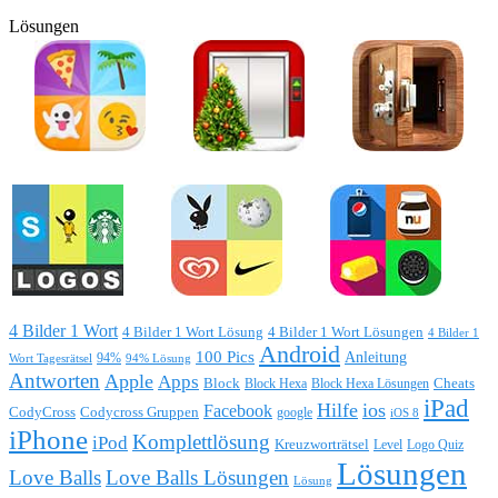
Lösungen
4 Bilder 1 Wort
4 Bilder 1 Wort Lösung
4 Bilder 1 Wort Lösungen
4 Bilder 1
Android
100 Pics
Anleitung
Wort Tagesrätsel
94%
94% Lösung
Antworten
Apple
Apps
Block
Block Hexa
Block Hexa Lösungen
Cheats
iPad
Hilfe
ios
Facebook
CodyCross
Codycross Gruppen
google
iOS 8
iPhone
Komplettlösung
iPod
Kreuzworträtsel
Level
Logo Quiz
Lösungen
Love Balls
Love Balls Lösungen
Lösung