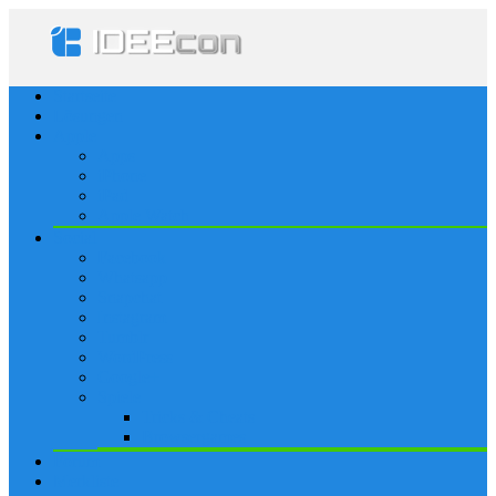
Startseite
Lösungen
Apple
Apps
iPhone
iPad
Apple Watch
Social
Facebook
Whatsapp
Snapchat
Instagram
Tumblr
WordPress
Google+
Spiele
Tricks & Cheats
Browsergames
Forum
Merkliste