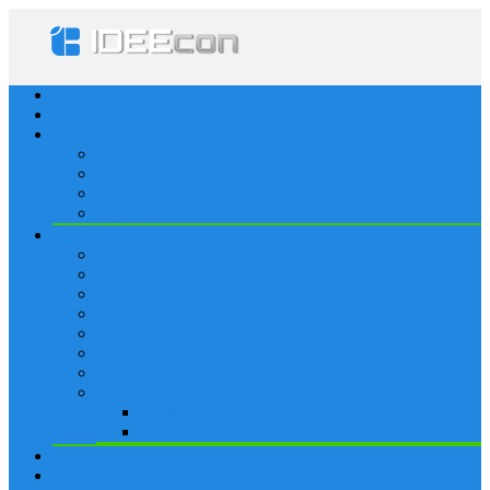
Startseite
Lösungen
Apple
Apps
iPhone
iPad
Apple Watch
Social
Facebook
Whatsapp
Snapchat
Instagram
Tumblr
WordPress
Google+
Spiele
Tricks & Cheats
Browsergames
Forum
Merkliste