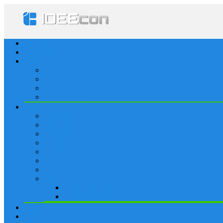
Startseite
Lösungen
Apple
Apps
iPhone
iPad
Apple Watch
Social
Facebook
Whatsapp
Snapchat
Instagram
Tumblr
WordPress
Google+
Spiele
Tricks & Cheats
Browsergames
Forum
Merkliste