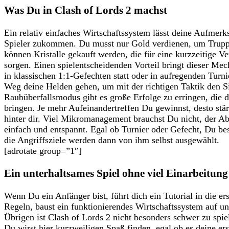
Was Du in Clash of Lords 2 machst
Ein relativ einfaches Wirtschaftssystem lässt deine Aufmer
Spieler zukommen. Du musst nur Gold verdienen, um Trupp
können Kristalle gekauft werden, die für eine kurzzeitige V
sorgen. Einen spielentscheidenden Vorteil bringt dieser Me
in klassischen 1:1-Gefechten statt oder in aufregenden Turni
Weg deine Helden gehen, um mit der richtigen Taktik den 
Raubüberfallsmodus gibt es große Erfolge zu erringen, die di
bringen. Je mehr Aufeinandertreffen Du gewinnst, desto stä
hinter dir. Viel Mikromanagement brauchst Du nicht, der Ab
einfach und entspannt. Egal ob Turnier oder Gefecht, Du bes
die Angriffsziele werden dann von ihm selbst ausgewählt.
[adrotate group=”1″]
Ein unterhaltsames Spiel ohne viel Einarbeitung
Wenn Du ein Anfänger bist, führt dich ein Tutorial in die ers
Regeln, baust ein funktionierendes Wirtschaftssystem auf 
Übrigen ist Clash of Lords 2 nicht besonders schwer zu spi
Du wirst hier kurzweiligen Spaß finden, egal ob es deine ers