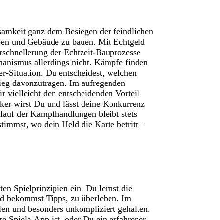
ksamkeit ganz dem Besiegen der feindlichen
en und Gebäude zu bauen. Mit Echtgeld
erschnellerung der Echtzeit-Bauprozesse
chanismus allerdings nicht. Kämpfe finden
er-Situation. Du entscheidest, welchen
Sieg davonzutragen. Im aufregenden
r vielleicht den entscheidenden Vorteil
rker wirst Du und lässt deine Konkurrenz
lauf der Kampfhandlungen bleibt stets
timmst, wo dein Held die Karte betritt –
ten Spielprinzipien ein. Du lernst die
und bekommst Tipps, zu überleben. Im
elen und besonders unkompliziert gehalten.
te Spiele-App ist, oder Du ein erfahrener