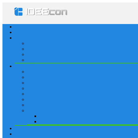
Startseite
Lösungen
Apple
Apps
iPhone
iPad
Apple Watch
Social
Facebook
Whatsapp
Snapchat
Instagram
Tumblr
WordPress
Google+
Spiele
Tricks & Cheats
Browsergames
Forum
Merkliste