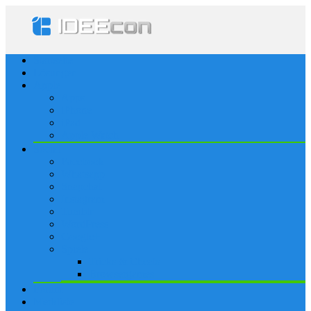
Startseite
Lösungen
Apple
Apps
iPhone
iPad
Apple Watch
Social
Facebook
Whatsapp
Snapchat
Instagram
Tumblr
WordPress
Google+
Spiele
Tricks & Cheats
Browsergames
Forum
Merkliste