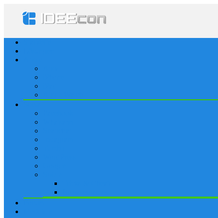
Startseite
Lösungen
Apple
Apps
iPhone
iPad
Apple Watch
Social
Facebook
Whatsapp
Snapchat
Instagram
Tumblr
WordPress
Google+
Spiele
Tricks & Cheats
Browsergames
Forum
Merkliste