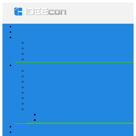
Startseite
Lösungen
Apple
Apps
iPhone
iPad
Apple Watch
Social
Facebook
Whatsapp
Snapchat
Instagram
Tumblr
WordPress
Google+
Spiele
Tricks & Cheats
Browsergames
Forum
Merkliste