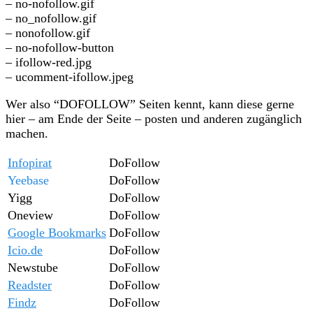
– no-nofollow.gif
– no_nofollow.gif
– nonofollow.gif
– no-nofollow-button
– ifollow-red.jpg
– ucomment-ifollow.jpeg
Wer also “DOFOLLOW” Seiten kennt, kann diese gerne
hier – am Ende der Seite – posten und anderen zugänglich
machen.
Infopirat
DoFollow
Yeebase
DoFollow
Yigg
DoFollow
Oneview
DoFollow
Google Bookmarks
DoFollow
Icio.de
DoFollow
Newstube
DoFollow
Readster
DoFollow
Findz
DoFollow