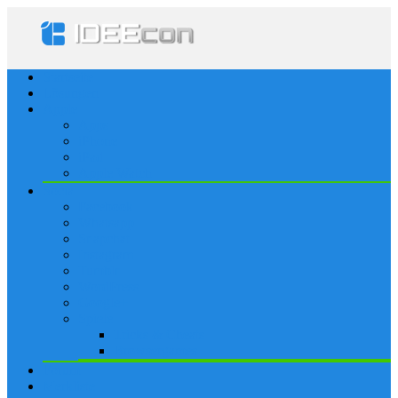
Startseite
Lösungen
Apple
Apps
iPhone
iPad
Apple Watch
Social
Facebook
Whatsapp
Snapchat
Instagram
Tumblr
WordPress
Google+
Spiele
Tricks & Cheats
Browsergames
Forum
Merkliste