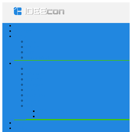
Startseite
Lösungen
Apple
Apps
iPhone
iPad
Apple Watch
Social
Facebook
Whatsapp
Snapchat
Instagram
Tumblr
WordPress
Google+
Spiele
Tricks & Cheats
Browsergames
Forum
Merkliste