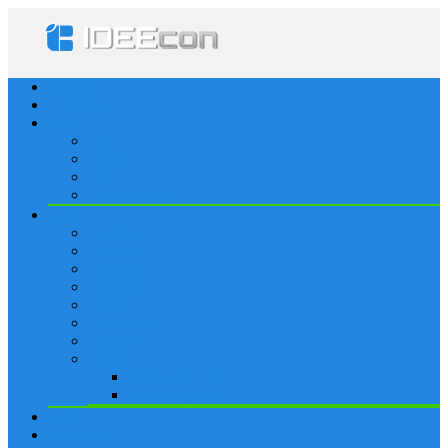
Startseite
Lösungen
Apple
Apps
iPhone
iPad
Apple Watch
Social
Facebook
Whatsapp
Snapchat
Instagram
Tumblr
WordPress
Google+
Spiele
Tricks & Cheats
Browsergames
Forum
Merkliste