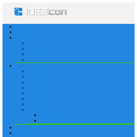
Startseite
Lösungen
Apple
Apps
iPhone
iPad
Apple Watch
Social
Facebook
Whatsapp
Snapchat
Instagram
Tumblr
WordPress
Google+
Spiele
Tricks & Cheats
Browsergames
Forum
Merkliste