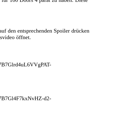
auf den entsprechenden Spoiler drücken
svideo öffnet.
eR7B7Glrd4uL6VVgPAT-
eR7B7Gl4F7kxNvHZ-d2-