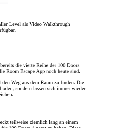
aller Level als Video Walkthrough
rfügbar.
reits die vierte Reihe der 100 Doors
h die Room Escape App noch heute sind.
el den Weg aus dem Raum zu finden. Die
thoden, sondern lassen sich immer wieder
eichen.
eckt teilweise ziemlich lang an einem
n für 100 Doors 4 parat zu haben. Diese