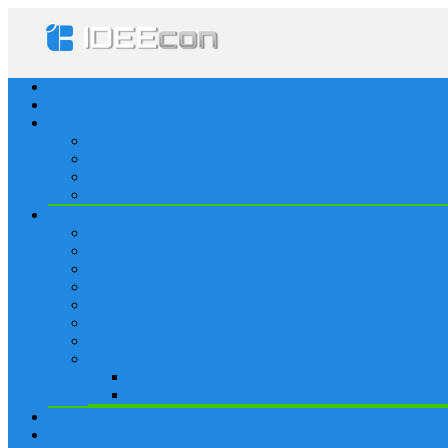
Startseite
Lösungen
Apple
Apps
iPhone
iPad
Apple Watch
Social
Facebook
Whatsapp
Snapchat
Instagram
Tumblr
WordPress
Google+
Spiele
Tricks & Cheats
Browsergames
Forum
Merkliste