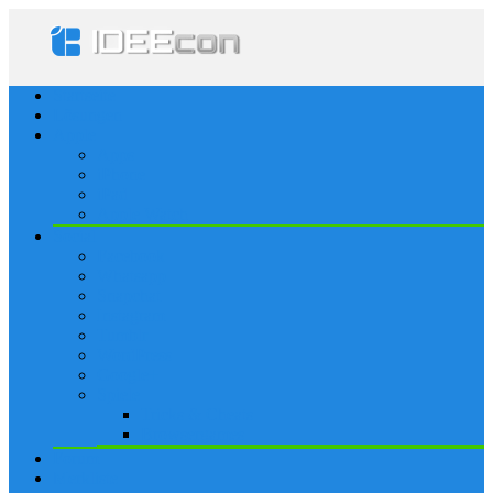
Startseite
Lösungen
Apple
Apps
iPhone
iPad
Apple Watch
Social
Facebook
Whatsapp
Snapchat
Instagram
Tumblr
WordPress
Google+
Spiele
Tricks & Cheats
Browsergames
Forum
Merkliste