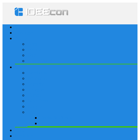
Startseite
Lösungen
Apple
Apps
iPhone
iPad
Apple Watch
Social
Facebook
Whatsapp
Snapchat
Instagram
Tumblr
WordPress
Google+
Spiele
Tricks & Cheats
Browsergames
Forum
Merkliste