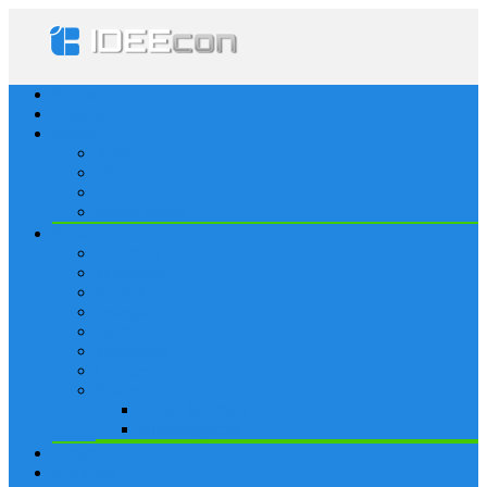
Startseite
Lösungen
Apple
Apps
iPhone
iPad
Apple Watch
Social
Facebook
Whatsapp
Snapchat
Instagram
Tumblr
WordPress
Google+
Spiele
Tricks & Cheats
Browsergames
Forum
Merkliste