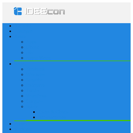
Startseite
Lösungen
Apple
Apps
iPhone
iPad
Apple Watch
Social
Facebook
Whatsapp
Snapchat
Instagram
Tumblr
WordPress
Google+
Spiele
Tricks & Cheats
Browsergames
Forum
Merkliste