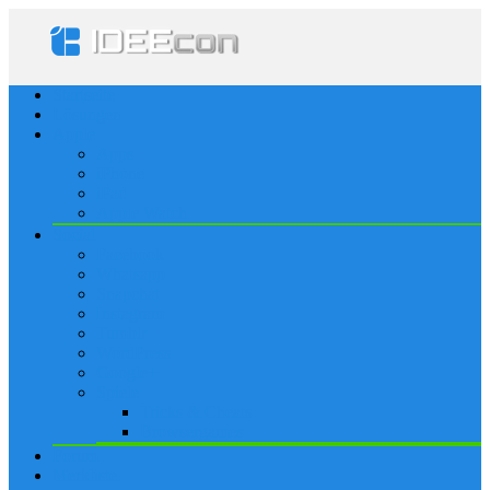
Startseite
Lösungen
Apple
Apps
iPhone
iPad
Apple Watch
Social
Facebook
Whatsapp
Snapchat
Instagram
Tumblr
WordPress
Google+
Spiele
Tricks & Cheats
Browsergames
Forum
Merkliste