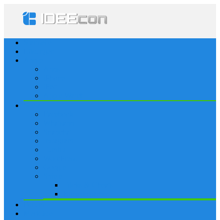
Startseite
Lösungen
Apple
Apps
iPhone
iPad
Apple Watch
Social
Facebook
Whatsapp
Snapchat
Instagram
Tumblr
WordPress
Google+
Spiele
Tricks & Cheats
Browsergames
Forum
Merkliste