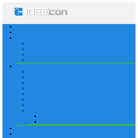
Startseite
Lösungen
Apple
Apps
iPhone
iPad
Apple Watch
Social
Facebook
Whatsapp
Snapchat
Instagram
Tumblr
WordPress
Google+
Spiele
Tricks & Cheats
Browsergames
Forum
Merkliste