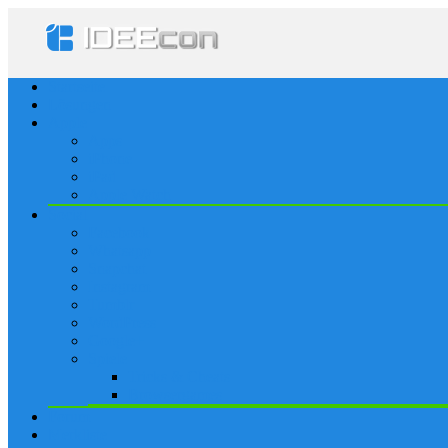
Startseite
Lösungen
Apple
Apps
iPhone
iPad
Apple Watch
Social
Facebook
Whatsapp
Snapchat
Instagram
Tumblr
WordPress
Google+
Spiele
Tricks & Cheats
Browsergames
Forum
Merkliste