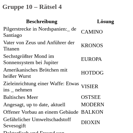
Gruppe 10 – Rätsel 4
Beschreibung
Lösung
Pilgerstrecke in Nordspanien:_ de
CAMINO
Santiago
Vater von Zeus und Anführer der
KRONOS
Titanen
Sechstgrößter Mond im
EUROPA
Sonnensystem bei Jupiter
Amerikanisches Brötchen mit
HOTDOG
heißer Wurst
Zieleinrichtung einer Waffe: Etwas
VISIER
ins _ nehmen
Baltisches Meer
OSTSEE
Angesagt, up to date, aktuell
MODERN
Offener Vorbau an einem Gebäude
BALKON
Gefährlicher Umweltschadstoff
DIOXIN
Sevesogift
Doktorfisch und Freund von