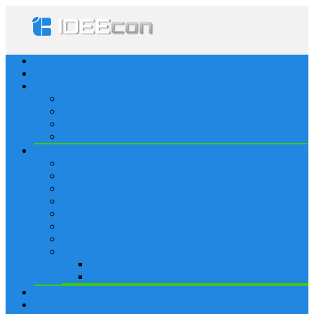
Startseite
Lösungen
Apple
Apps
iPhone
iPad
Apple Watch
Social
Facebook
Whatsapp
Snapchat
Instagram
Tumblr
WordPress
Google+
Spiele
Tricks & Cheats
Browsergames
Forum
Merkliste