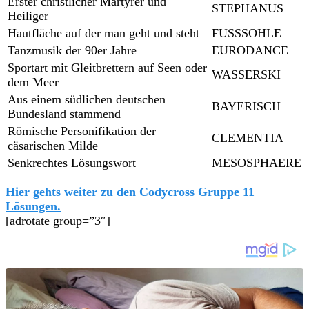
Erster christlicher Märtyrer und
STEPHANUS
Heiliger
Hautfläche auf der man geht und steht
FUSSSOHLE
Tanzmusik der 90er Jahre
EURODANCE
Sportart mit Gleitbrettern auf Seen oder
WASSERSKI
dem Meer
Aus einem südlichen deutschen
BAYERISCH
Bundesland stammend
Römische Personifikation der
CLEMENTIA
cäsarischen Milde
Senkrechtes Lösungswort
MESOSPHAERE
Hier gehts weiter zu den Codycross Gruppe 11
Lösungen.
[adrotate group=”3″]