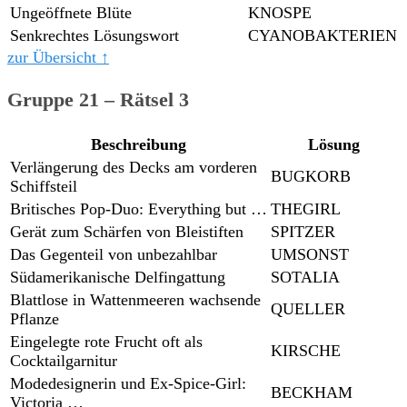
Ungeöffnete Blüte
KNOSPE
Senkrechtes Lösungswort
CYANOBAKTERIEN
zur Übersicht ↑
Gruppe 21 – Rätsel 3
Beschreibung
Lösung
Verlängerung des Decks am vorderen
BUGKORB
Schiffsteil
Britisches Pop-Duo: Everything but …
THEGIRL
Gerät zum Schärfen von Bleistiften
SPITZER
Das Gegenteil von unbezahlbar
UMSONST
Südamerikanische Delfingattung
SOTALIA
Blattlose in Wattenmeeren wachsende
QUELLER
Pflanze
Eingelegte rote Frucht oft als
KIRSCHE
Cocktailgarnitur
Modedesignerin und Ex-Spice-Girl:
BECKHAM
Victoria …