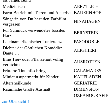
als James Bond
Medizinisch
AERZTLICH
Farm Betrieb mit Tieren und Ackerbau
BAUERNHOF
Sängerin von Du hast den Farbfilm
NINAHAGEN
vergessen
Für Schmuck verwendetes fossiles
BERNSTEIN
Harz
Lateinamerikanischer Tuniertanz
PASODOBLE
Dichter der Göttlichen Komödie:
ALIGHIERI
Dante …
Eine Tier- oder Pflanzenart völlig
AUSROTTEN
vernichten
Fritterte Tintenfischringe
CALAMARES
Miniatursupermarkt für Kinder
KAUFLADEN
Altersheilkunde
GERIATRIE
Räumliche Größe Ausmaß
DIMENSION
OZEANOGRAFIE
zur Übersicht ↑