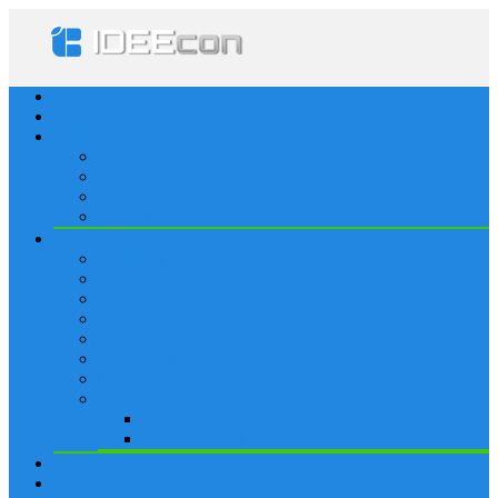
Startseite
Lösungen
Apple
Apps
iPhone
iPad
Apple Watch
Social
Facebook
Whatsapp
Snapchat
Instagram
Tumblr
WordPress
Google+
Spiele
Tricks & Cheats
Browsergames
Forum
Merkliste