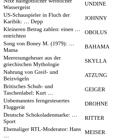
Nixe halbgöttlicher weiblicher
UNDINE
Wassergeist
US-Schauspieler in Fluch der
JOHNNY
Karibik: … Depp
Kleineren Betrag zahlen: einen …
OBOLUS
entrichten
Song von Boney M. (1979): …
BAHAMA
Mama
Meeresungeheuer aus der
SKYLLA
griechischen Mythologie
Nahrung von Greif- und
ATZUNG
Beizvögeln
Britisches Schuh- und
GEIGER
Taschenlabel: Kurt …
Unbemanntes ferngesteuertes
DROHNE
Fluggerät
Deutsche Schokoladenmarke: …
RITTER
Sport
Ehemaliger RTL-Moderator: Hans
MEISER
…