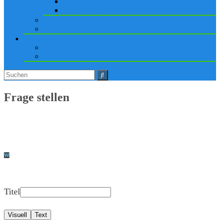
iPad
Apple Watch
Social
Spiele
Anmelden
Login
Registrieren
Frage stellen
Titel
Visuell
Text