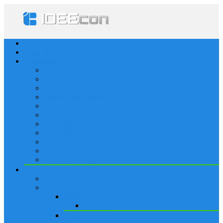
Startseite
Frage stellen
Kategorien
Alle
Gelegenheitsspiele
Kommunikation
Soziale Netzwerke
Lösungen
iPhone
Sportspiele
Strategie
Spiele
Worträtsel
Rätsel & Denksport
Blog
News
Apple
Apps
Lösungen
iPhone