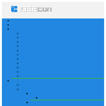
Startseite
Frage stellen
Kategorien
Alle
Gelegenheitsspiele
Kommunikation
Soziale Netzwerke
Lösungen
iPhone
Sportspiele
Strategie
Spiele
Worträtsel
Rätsel & Denksport
Blog
News
Apple
Apps
Lösungen
iPhone