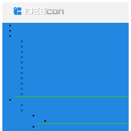
Startseite
Frage stellen
Kategorien
Alle
Gelegenheitsspiele
Kommunikation
Soziale Netzwerke
Lösungen
iPhone
Sportspiele
Strategie
Spiele
Worträtsel
Rätsel & Denksport
Blog
News
Apple
Apps
Lösungen
iPhone