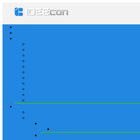
Startseite
Frage stellen
Kategorien
Alle
Gelegenheitsspiele
Kommunikation
Soziale Netzwerke
Lösungen
iPhone
Sportspiele
Strategie
Spiele
Worträtsel
Rätsel & Denksport
Blog
News
Apple
Apps
Lösungen
iPhone