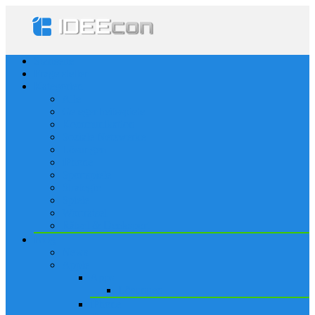
Startseite
Frage stellen
Kategorien
Alle
Gelegenheitsspiele
Kommunikation
Soziale Netzwerke
Lösungen
iPhone
Sportspiele
Strategie
Spiele
Worträtsel
Rätsel & Denksport
Blog
News
Apple
Apps
Lösungen
iPhone