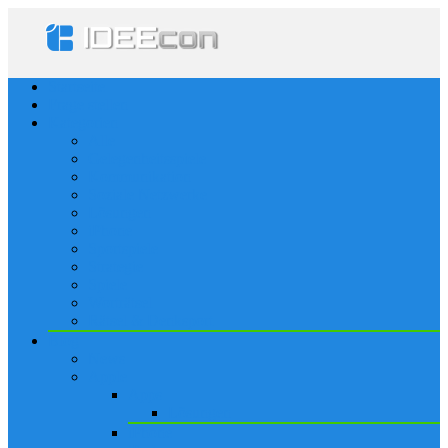
Startseite
Frage stellen
Kategorien
Alle
Gelegenheitsspiele
Kommunikation
Soziale Netzwerke
Lösungen
iPhone
Sportspiele
Strategie
Spiele
Worträtsel
Rätsel & Denksport
Blog
News
Apple
Apps
Lösungen
iPhone