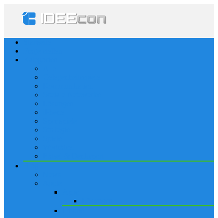
Startseite
Frage stellen
Kategorien
Alle
Gelegenheitsspiele
Kommunikation
Soziale Netzwerke
Lösungen
iPhone
Sportspiele
Strategie
Spiele
Worträtsel
Rätsel & Denksport
Blog
News
Apple
Apps
Lösungen
iPhone