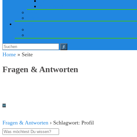
iPad
Apple Watch
Social
Spiele
Anmelden
Login
Registrieren
Home
»
Seite
Fragen & Antworten
Fragen & Antworten
›
Schlagwort: Profil