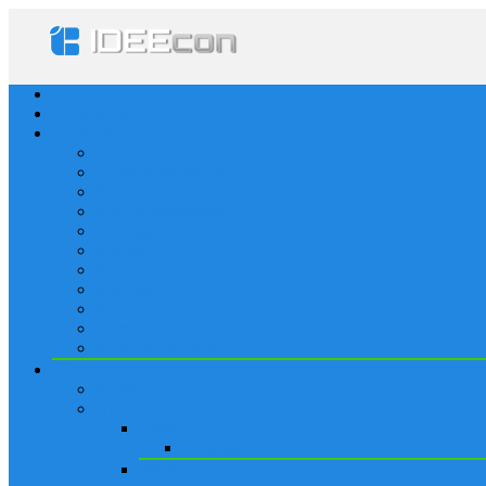
Startseite
Frage stellen
Kategorien
Alle
Gelegenheitsspiele
Kommunikation
Soziale Netzwerke
Lösungen
iPhone
Sportspiele
Strategie
Spiele
Worträtsel
Rätsel & Denksport
Blog
News
Apple
Apps
Lösungen
iPhone