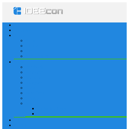
Startseite
Lösungen
Apple
Apps
iPhone
iPad
Apple Watch
Social
Facebook
Whatsapp
Snapchat
Instagram
Tumblr
WordPress
Google+
Spiele
Tricks & Cheats
Browsergames
Forum
Merkliste