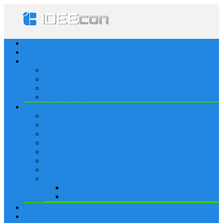
Startseite
Lösungen
Apple
Apps
iPhone
iPad
Apple Watch
Social
Facebook
Whatsapp
Snapchat
Instagram
Tumblr
WordPress
Google+
Spiele
Tricks & Cheats
Browsergames
Forum
Merkliste