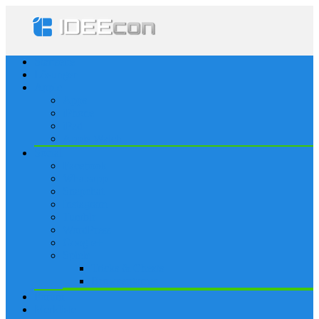
Startseite
Lösungen
Apple
Apps
iPhone
iPad
Apple Watch
Social
Facebook
Whatsapp
Snapchat
Instagram
Tumblr
WordPress
Google+
Spiele
Tricks & Cheats
Browsergames
Forum
Merkliste