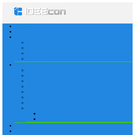
Startseite
Lösungen
Apple
Apps
iPhone
iPad
Apple Watch
Social
Facebook
Whatsapp
Snapchat
Instagram
Tumblr
WordPress
Google+
Spiele
Tricks & Cheats
Browsergames
Forum
Merkliste