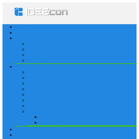
Startseite
Lösungen
Apple
Apps
iPhone
iPad
Apple Watch
Social
Facebook
Whatsapp
Snapchat
Instagram
Tumblr
WordPress
Google+
Spiele
Tricks & Cheats
Browsergames
Forum
Merkliste