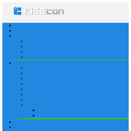
Startseite
Lösungen
Apple
Apps
iPhone
iPad
Apple Watch
Social
Facebook
Whatsapp
Snapchat
Instagram
Tumblr
WordPress
Google+
Spiele
Tricks & Cheats
Browsergames
Forum
Merkliste