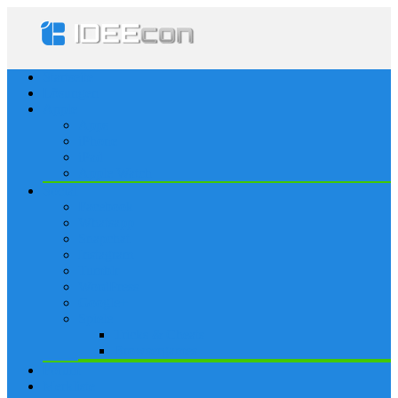
Startseite
Lösungen
Apple
Apps
iPhone
iPad
Apple Watch
Social
Facebook
Whatsapp
Snapchat
Instagram
Tumblr
WordPress
Google+
Spiele
Tricks & Cheats
Browsergames
Forum
Merkliste