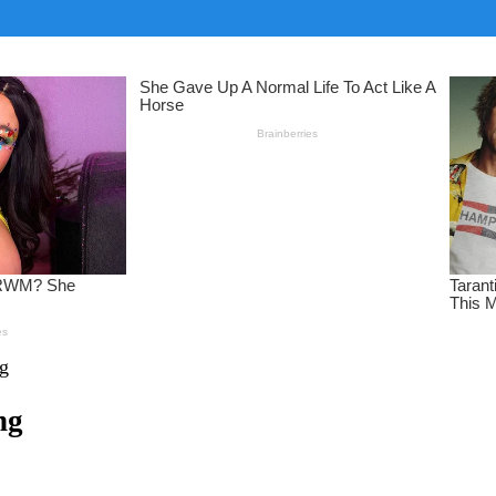
ng
ng