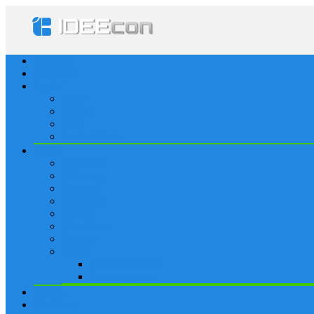
Startseite
Lösungen
Apple
Apps
iPhone
iPad
Apple Watch
Social
Facebook
Whatsapp
Snapchat
Instagram
Tumblr
WordPress
Google+
Spiele
Tricks & Cheats
Browsergames
Forum
Merkliste