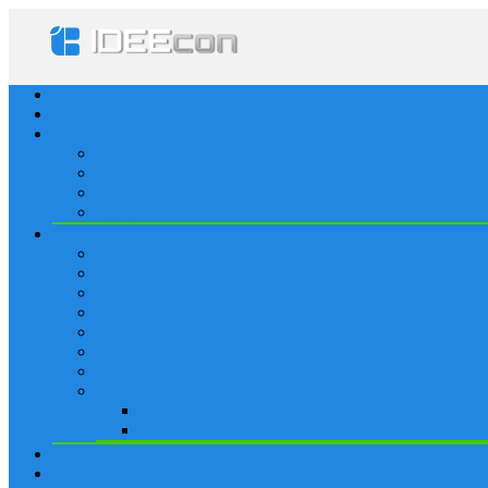
Startseite
Lösungen
Apple
Apps
iPhone
iPad
Apple Watch
Social
Facebook
Whatsapp
Snapchat
Instagram
Tumblr
WordPress
Google+
Spiele
Tricks & Cheats
Browsergames
Forum
Merkliste