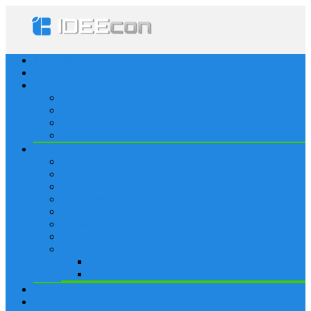
Startseite
Lösungen
Apple
Apps
iPhone
iPad
Apple Watch
Social
Facebook
Whatsapp
Snapchat
Instagram
Tumblr
WordPress
Google+
Spiele
Tricks & Cheats
Browsergames
Forum
Merkliste