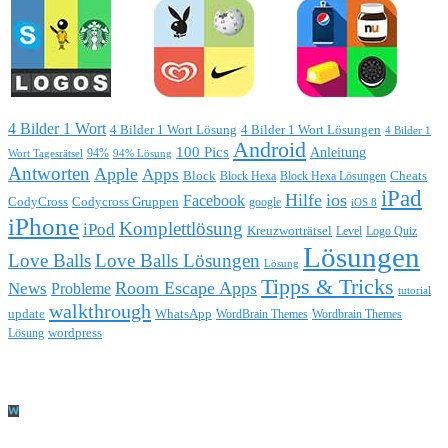
4 Bilder 1 Wort
4 Bilder 1 Wort Lösung
4 Bilder 1 Wort Lösungen
4 Bilder 1
Android
100 Pics
Anleitung
Wort Tagesrätsel
94%
94% Lösung
Antworten
Apple
Apps
Block
Block Hexa
Block Hexa Lösungen
Cheats
iPad
Hilfe
ios
Facebook
CodyCross
Codycross Gruppen
google
iOS 8
iPhone
Komplettlösung
iPod
Kreuzworträtsel
Level
Logo Quiz
Lösungen
Love Balls
Love Balls Lösungen
Lösung
Tipps & Tricks
Room Escape Apps
News
Probleme
tutorial
walkthrough
update
WhatsApp
WordBrain Themes
Wordbrain Themes
wordpress
Lösung
Durchführung eines IT Projekts