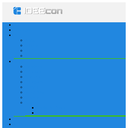
Startseite
Lösungen
Apple
Apps
iPhone
iPad
Apple Watch
Social
Facebook
Whatsapp
Snapchat
Instagram
Tumblr
WordPress
Google+
Spiele
Tricks & Cheats
Browsergames
Forum
Merkliste